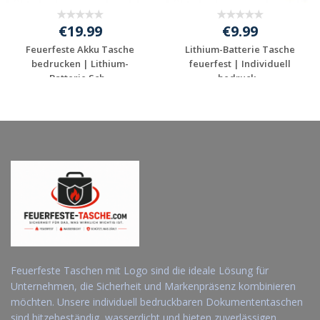
€19.99
€9.99
Feuerfeste Akku Tasche
Lithium-Batterie Tasche
bedrucken | Lithium-
feuerfest | Individuell
Batterie Sch...
bedruck...
Jetzt Angebot
Jetzt Angebot
anfordern
anfordern
Feuerfeste Taschen mit Logo sind die ideale Lösung für
Unternehmen, die Sicherheit und Markenpräsenz kombinieren
möchten. Unsere individuell bedruckbaren Dokumententaschen
sind hitzebeständig, wasserdicht und bieten zuverlässigen