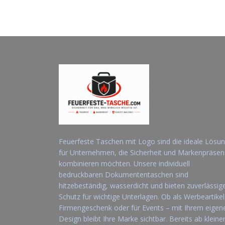
Feuerfeste Taschen mit Logo sind die ideale Lösu
für Unternehmen, die Sicherheit und Markenpräsen
kombinieren möchten. Unsere individuell
bedruckbaren Dokumententaschen sind
hitzebeständig, wasserdicht und bieten zuverlässig
Schutz für wichtige Unterlagen. Ob als Werbeartikel
Firmengeschenk oder für Events – mit Ihrem eigen
Design bleibt Ihre Marke sichtbar. Bereits ab kleine