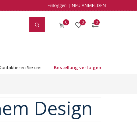
Einloggen
|
NEU ANMELDEN
0
0
0
Kontaktieren Sie uns
Bestellung verfolgen
enem Design